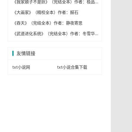
《我家娘子不是妖》（完结全本）作者：极品豆芽
《大画家》（精校全本）作者：醛石
《吞天》（完结全本）作者：静夜寄思
《武道进化系统》（完结全本）作者：冬雪华阳
友情链接
txt小说网
txt小说合集下载