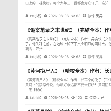
山上的一棵桃树，每个大年三十我都会为它守岁，谁知一
txt小说
2026-08-08
63
惊悚·灵异




《诡案笔录之末世纪》（完结全本）作
《诡案笔录之末世纪》（完结全本）作者：异度侠【文件
了，他失踪之前，在地球上留下了八个明显的落脚点。
凝雪，开始...
txt小说
2026-08-08
63
惊悚·灵异




《黄河捞尸人》（精校全本）作者：长
《黄河捞尸人》（精校全本）作者：长耳朵的兔子【TXT
黄河上的禁忌传说，你最好永远都不要去打听！黄河阴
古老神秘的...
txt小说
2026-08-08
120
惊悚·灵异



