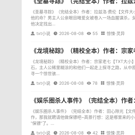
《圣墓寻踪》（完结全本）作者：拉兹
《圣墓寻踪》（完结全本）作者：拉兹洛·费伦【文件大小
他的命？男主人公亲眼目睹爱女被卷入一场血腥谋杀，
他决定找出...
txt小说
2026-08-08
55
惊悚·灵异




《龙境秘踪》（精校全本）作者：宗家
《龙境秘踪》（精校全本）作者：宗家老七【TXT大小】
石，主人公稀里糊涂的和他们一起走上探寻之路，从中
寻一个惊世骇...
txt小说
2026-08-08
78
惊悚·灵异




《娱乐圈杀人事件》（完结全本）作者
《娱乐圈杀人事件》（完结全本）作者：田心隙光【文件
作，那我就聘请他做保镖吧~高景行想：这是哪里来的
“保镖”了。...
txt小说
2026-08-08
42
惊悚·灵异



