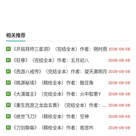
相关推荐
《开局拜师三星洞》（完结全本）作者：朔时雨
2026-08-08
《狂尊》（完结全本）作者：五月初八
2026-08-08
《西游八戒传》（完结全本）作者：望天邀明月
2026-08-08
《桃源秘境》（精校全本）作者：酸豆角
2026-08-08
《大漠雄主》（完结全本）作者：火中取栗Y
2026-08-08
《重生西游之龙血玄黄》（完结全本）作者：魔力萝卜
2026-08-08
《绝世飞刀》（精校全本）作者：空神
2026-08-08
《刀剑聊斋》（精校全本）作者：南宫吟
2026-08-08