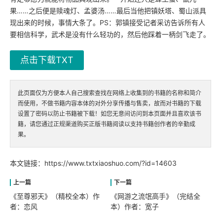
果……之后便是赎魂灯、孟婆汤……最后当他把镇妖塔、蜀山派具
现出来的时候，事情大条了。PS：郭镇接受记者采访告诉所有人
要相信科学，武术是没有什么轻功的，然后他踩着一柄剑飞走了。
点击下载TXT
此页面仅为方便本人自己搜索查找在网络上收集到的书籍的名称和简介
而使用，不做书籍内容本体的对外分享传播与售卖，故而对书籍的下载
设置了密码以防止书籍被下载！如您无意间访问到本页面并且喜欢该书
籍，请您通过正规渠道购买正版书籍阅读以支持书籍创作者的辛勤成
果。
本文链接：
https://www.txtxiaoshuo.com/?id=14603
《至尊邪天》（精校全本）作
《网游之流氓高手》（完结全
者：恋风
本）作者：宽子