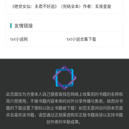
《绝世女仙：夫君不好追》（完结全本）作者：玄夜星旋
友情链接
txt小说网
txt小说合集下载
此页面仅为方便本人自己搜索查找在网络上收集到的书籍的名称和
简介而使用，不做书籍内容本体的对外分享传播与售卖，故而对书
籍的下载设置了密码以防止书籍被下载！如您无意间访问到本页面
并且喜欢该书籍，请您通过正规渠道购买正版书籍阅读以支持书籍
创作者的辛勤成果。