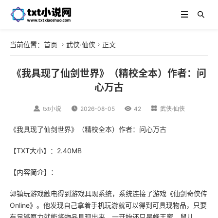
当前位置：
首页
武侠·仙侠
正文


《我具现了仙剑世界》（精校全本）作者：问
心万古

txt小说

2026-08-05

42

武侠·仙侠
《我具现了仙剑世界》（精校全本）作者：问心万古
【TXT大小】：2.40MB
【内容简介】：
郭镇玩游戏触电得到游戏具现系统，系统连接了游戏《仙剑奇侠传
Online》。他发现自己拿着手机玩游就可以得到可具现物品，只要
有足够愿力就能将物品具现出来。一开始还只是蜂王蜜、鼠儿