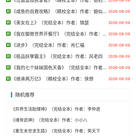
《位面监狱执掌者》（精校全本）作者：钻石老板凳
2026-08-09
《咸鱼的自救攻略》（精校全本）作者：貌似高手
2026-08-09
《美女在上》（完结全本）作者：锦瑟
2026-08-09
《我在御兽世界开餐厅》（完结全本）作者：爱写书的鱼
2026-08-09
《进步》（完结全本）作者：肖仁福
2026-08-09
《极品妖孽霸主》（完结全本）作者：风老四
2026-08-09
《我的七个妹妹国色天香》（完结全本）作者：洛王
2026-08-09
《继承两万亿》（精校全本）作者：侠想
2026-08-09
随机推荐
《异界生活助理神》（完结全本）作者：李仲道
《魂帝武神》（完结全本）作者：小小八
《重生末世求生路》（完结全本）作者：笑天下