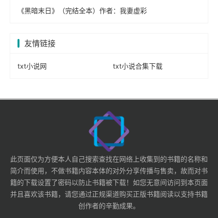
《黑暗末日》（完结全本）作者：我妻虚彩
友情链接
txt小说网
txt小说合集下载
此页面仅为方便本人自己搜索查找在网络上收集到的书籍的名称和
简介而使用，不做书籍内容本体的对外分享传播与售卖，故而对书
籍的下载设置了密码以防止书籍被下载！如您无意间访问到本页面
并且喜欢该书籍，请您通过正规渠道购买正版书籍阅读以支持书籍
创作者的辛勤成果。