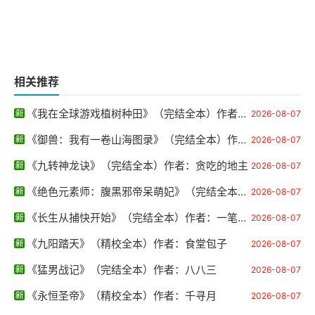
相关推荐
《我在全球游戏植树种田》（完结全本）作者：忘鱼鱼
2026-08-07
《御兽：我有一卷山海图录》（完结全本）作者：喜欢挥斥方遒
2026-08-07
《九转神龙诀》（完结全本）作者：贪吃的地主
2026-08-07
《绝色元素师：腹黑邪帝呆萌妃》（完结全本）作者：夜夕月
2026-08-07
《长生从捕快开始》（完结全本）作者：一笔封白
2026-08-07
《九阳踏天》（精校全本）作者：食堂包子
2026-08-07
《猛男战记》（完结全本）作者：八八三
2026-08-07
《永恒圣帝》（精校全本）作者：千寻月
2026-08-07