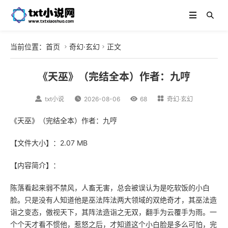
当前位置：
首页
奇幻·玄幻
正文


《天巫》（完结全本）作者：九哼

txt小说

2026-08-06

68

奇幻·玄幻
《天巫》（完结全本）作者：九哼
【文件大小】：2.07 MB
【内容简介】：
陈落看起来弱不禁风，人畜无害，总会被误认为是吃软饭的小白
脸。只是没有人知道他是巫法阵法两大领域的双绝奇才，其巫法造
诣之变态，傲视天下，其阵法造诣之无双，翻手为云覆手为雨。一
个个天才看不惯他，惹怒之后，才知道这个小白脸是多么可怕，完