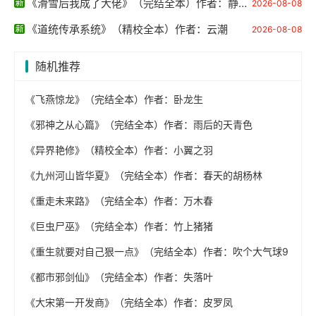
《滑雪后我成了大佬》（完结全本）作者：静舟小妖
2026-08-08
《道统传承系统》（精校全本）作者：云潮
2026-08-08
随机推荐
《飞燕惊龙》（完结全本）作者：卧龙生
《邪神之从心篇》（完结全本）作者：雨后的天青色
《异界艳修》（精校全本）作者：小翼之羽
《九州河山皆华夏》（完结全本）作者：春天的胡杨林
《重走未来路》（完结全本）作者：万木春
《巨虫尸巫》（完结全本）作者：竹上猪猪
《重生就要对自己狠一点》（完结全本）作者：吹个大气球9
《都市邪剑仙》（完结全本）作者：失落叶
《大宋第一开发商》（完结全本）作者：皮罗凤