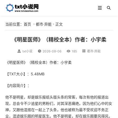
当前位置：
首页
都市·异能
正文


《明星医师》（精校全本）作者：小宇柔

txt小说

2026-08-06

185

都市·异能
《明星医师》（精校全本）作者：小宇柔
【TXT大小】：5.48MB
【内容简介】：
他不是明星，却是娱乐报纸头版头条的常客，每次有他的报道出
现，总会令不少追星的男粉们，对其深恶痛绝。因为他们心中的女
神，又跟他混搭在一起上了头条，他也被称为最不受欢迎不务正
业，混迹娱乐圈的明星医生。他不是明星，却在娱乐圈要风得风，