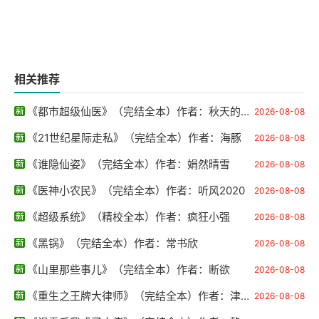
相关推荐
《都市超级仙医》（完结全本）作者：秋天的西瓜
2026-08-08
《21世纪星际走私》（完结全本）作者：海豚
2026-08-08
《谁隐仙姿》（完结全本）作者：娟然晴雪
2026-08-08
《医神小农民》（完结全本）作者：听风2020
2026-08-08
《超级系统》（精校全本）作者：疯狂小强
2026-08-08
《黑锅》（完结全本）作者：常书欣
2026-08-08
《山里那些事儿》（完结全本）作者：断欲
2026-08-08
《重生之王牌大律师》（完结全本）作者：津门小麻花
2026-08-08