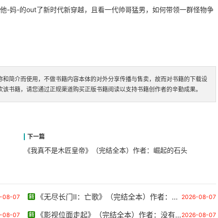
他-妈-的out了新时代新穿越，且看一代帅哥猛男，如何带领一群怪物争
称和简介而使用，不做书籍内容本体的对外分享传播与售卖，故而对书籍的下载设
欢该书籍，请您通过正规渠道购买正版书籍阅读以支持书籍创作者的辛勤成果。
《我真不是木匠皇帝》（完结全本）作者：崛起的石头
《无尽长门Ⅱ：亡歌》（完结全本）作者：唐缺
-08-07
2026-08-07
《影视位面走起》（完结全本）作者：没有人.
-08-07
2026-08-07