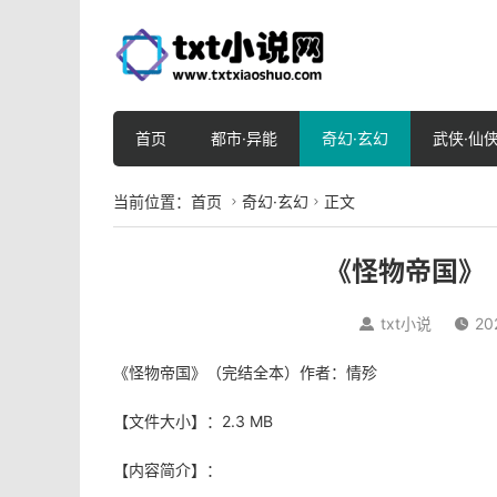
首页
都市·异能
奇幻·玄幻
武侠·仙
当前位置：
首页
奇幻·玄幻
正文


《怪物帝国》
txt小说
20


《怪物帝国》（完结全本）作者：情殄
【文件大小】：2.3 MB
【内容简介】：