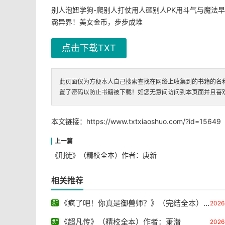
别人泡妞学狗-爬别人打仗用人砸别人PK用斗气与魔法早
霸异界！美女金币，步步成堆
点击下载TXT
此页面仅为方便本人自己搜索查找在网络上收集到的书籍的名
置了密码以防止书籍被下载！如您无意间访问到本页面并且喜
本文链接：
https://www.txtxiaoshuo.com/?id=15649
《刑徒》（精校全本）作者：庚新
相关推荐
《疯了吧！你真是御兽师？》（完结全本）作者：玛瑙蜜瓜
2026
《超凡传》（精校全本）作者：萧潜
2026