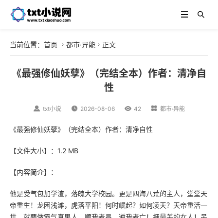
当前位置：
首页
都市·异能
正文


《最强修仙妖孽》（完结全本）作者：清净自
性

txt小说

2026-08-06

42

都市·异能
《最强修仙妖孽》（完结全本）作者：清净自性
【文件大小】：1.2 MB
【内容简介】：
他是受气包加学渣，落魄大学校园。更是四海八荒的主人，堂堂天
帝重生！龙困浅滩，虎落平阳！何时崛起？如何凌天？天帝重活一
世，就要做霸气真男人。顺我者昌，逆我者亡！拥最美的女人！吊