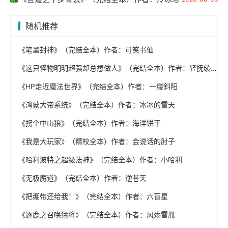
随机推荐
《笔墨封神》（完结全本）作者：可笑书仙
《这只怪物明明超强却总想做人》（完结全本）作者：轻抚绫罗
《HP走近魔法世界》（完结全本）作者：一缕斜阳
《鸿蒙大帝系统》（完结全本）作者：冰冰的雪天
《拐个中山狼》（完结全本）作者：海洋饼干
《我是大玩家》（精校全本）作者：会说话的肘子
《哈利波特之超级法神》（完结全本）作者：小哈利
《无极魔道》（完结全本）作者：逆苍天
《把绷带还给我！》（完结全本）作者：六盲星
《逐鹿之召唤猛将》（完结全本）作者：风殇雪胤