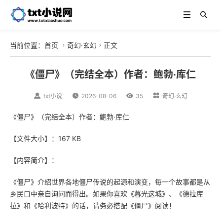
当前位置：
首页
奇幻·玄幻
正文


《僵尸》（完结全本）作者：鲍勃·库仁

txt小说

2026-08-06

35

奇幻·玄幻
《僵尸》（完结全本）作者：鲍勃·库仁
【文件大小】：167 KB
【内容简介】：
《僵尸》介绍世界各地僵尸传说的起源和演变，每一个故事都是从
乡民口中亲自询问而得出。如果你喜欢《暮光这城》、《德拉库
拉》和《哈利波特》的话，请务必搭配《僵尸》阅读！