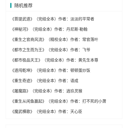
随机推荐
《菩提武道》（完结全本）作者：淡淡的平常者
《神秘河》（完结全本）作者：丹尼斯·勒翰
《重生之官商风流》（精校全本）作者：常官落叶
《都市之生而为王》（完结全本）作者：飞爷
《都市极品天王》（完结全本）作者：黄先生本尊
《道闯乾坤》（完结全本）作者：顿顿蛋炒饭
《重生奇迹》（完结全本）作者：语成
《屠魔路》（完结全本）作者：逍玖灵猴
《重生从闲鱼赢起》（完结全本）作者：打不死的小萧
《魔武横歌》（完结全本）作者：天心臣