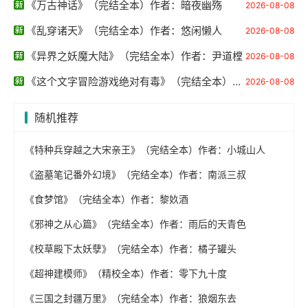
《万古神话》（完结全本）作者：暗夜幽殇
2026-08-08
《乱穿诸天》（完结全本）作者：悠闲懒人
2026-08-08
《异界之妖魔大陆》（完结全本）作者：尹道樘
2026-08-08
《这个文字冒险游戏绝对有毒》（完结全本）作者：七字五彩
2026-08-08
随机推荐
《特种兵穿越之大宋亲王》（完结全本）作者：小城山人
《盗墓笔记番外幻境》（完结全本）作者：南派三叔
《食梦馆》（完结全本）作者：黎奺酒
《邪神之从心篇》（完结全本）作者：雨后的天青色
《校草殿下太妖孽》（完结全本）作者：橘子罐头
《超神建模师》（精校全本）作者：零下九十度
《三国之封疆万里》（完结全本）作者：狼烟东去