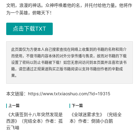
文明，浪漫的神话。众神呼唤着他的名，并托付给他力量。他将作
为一个英雄，俯瞰天下！
点击下载TXT
此页面仅为方便本人自己搜索查找在网络上收集到的书籍的名称和简介
而使用，不做书籍内容本体的对外分享传播与售卖，故而对书籍的下载
设置了密码以防止书籍被下载！如您无意间访问到本页面并且喜欢该书
籍，请您通过正规渠道购买正版书籍阅读以支持书籍创作者的辛勤成
果。
本文链接：
https://www.txtxiaoshuo.com/?id=19315
《大唐签到十八年突然发现是
《全球迷雾求生》（完结全
西游》（完结全本）作者：孤
本）作者：倒骑小白鹅
云飞岫