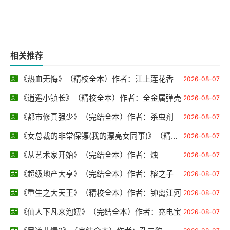
相关推荐
《热血无悔》（精校全本）作者：江上莲花香
2026-08-07
《逍遥小镇长》（精校全本）作者：全金属弹壳
2026-08-07
《都市修真强少》（完结全本）作者：杀虫剂
2026-08-07
《女总裁的非常保镖(我的漂亮女同事)》（精校全本）作者：风铃的翅膀11
2026-08-07
《从艺术家开始》（完结全本）作者：烛
2026-08-07
《超级地产大亨》（完结全本）作者：榕之子
2026-08-07
《重生之大天王》（精校全本）作者：钟离江河
2026-08-07
《仙人下凡来泡妞》（完结全本）作者：充电宝
2026-08-07