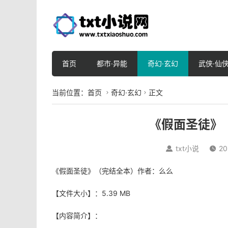
首页
都市·异能
奇幻·玄幻
武侠·仙
当前位置：
首页
奇幻·玄幻
正文


《假面圣徒》
txt小说
20


《假面圣徒》（完结全本）作者：么么
【文件大小】：5.39 MB
【内容简介】：