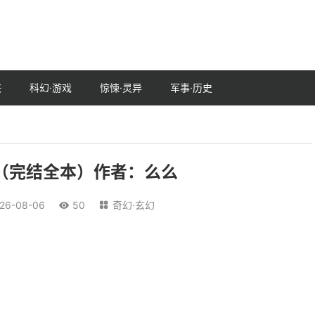
侠
科幻·游戏
惊悚·灵异
军事·历史
（完结全本）作者：么么
26-08-06
50
奇幻·玄幻

