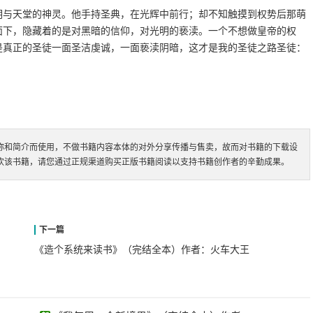
明与天堂的神灵。他手持圣典，在光辉中前行；却不知触摸到权势后那萌
面下，隐藏着的是对黑暗的信仰，对光明的亵渎。一个不想做皇帝的权
是真正的圣徒一面圣洁虔诚，一面亵渎阴暗，这才是我的圣徒之路圣徒：
称和简介而使用，不做书籍内容本体的对外分享传播与售卖，故而对书籍的下载设
欢该书籍，请您通过正规渠道购买正版书籍阅读以支持书籍创作者的辛勤成果。
《造个系统来读书》（完结全本）作者：火车大王