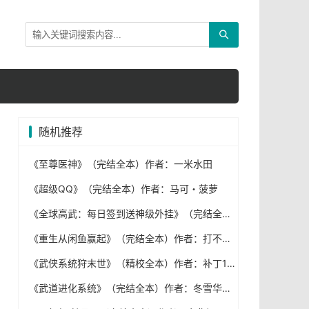
随机推荐
《至尊医神》（完结全本）作者：一米水田
《超级QQ》（完结全本）作者：马可・菠萝
《全球高武：每日签到送神级外挂》（完结全本）作者：执笔成圆
《重生从闲鱼赢起》（完结全本）作者：打不死的小萧
《武侠系统狩末世》（精校全本）作者：补丁1号
《武道进化系统》（完结全本）作者：冬雪华阳