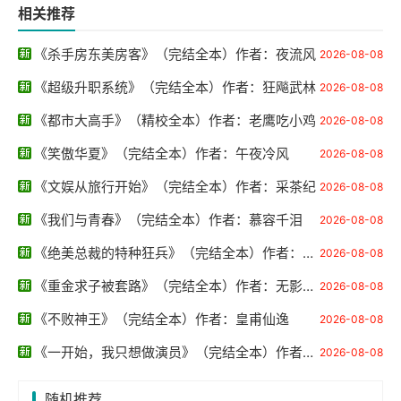
相关推荐
《杀手房东美房客》（完结全本）作者：夜流风
2026-08-08
《超级升职系统》（完结全本）作者：狂飚武林
2026-08-08
《都市大高手》（精校全本）作者：老鹰吃小鸡
2026-08-08
《笑傲华夏》（完结全本）作者：午夜冷风
2026-08-08
《文娱从旅行开始》（完结全本）作者：采茶纪
2026-08-08
《我们与青春》（完结全本）作者：慕容千泪
2026-08-08
《绝美总裁的特种狂兵》（完结全本）作者：养一福
2026-08-08
《重金求子被套路》（完结全本）作者：无影有踪
2026-08-08
《不败神王》（完结全本）作者：皇甫仙逸
2026-08-08
《一开始，我只想做演员》（完结全本）作者：油炸大金
2026-08-08
随机推荐