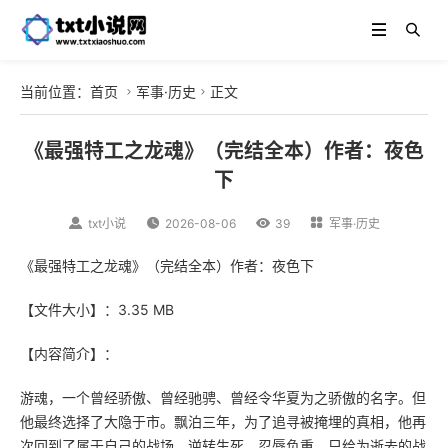
当前位置：
首页
军事·历史
正文


《最强特工之龙魂》（完结全本）作者：夜色
下

txt小说

2026-08-06

39

军事·历史
《最强特工之龙魂》（完结全本）作者：夜色下
【文件大小】：3.35 MB
【内容简介】：
游魂，一个曾经骄傲、曾经驰骋、曾经令华夏为之骄傲的名字。但
他最终选择了大隐于市。飘泊三年，为了追寻被掩埋的真相，他再
次回到了属于自己的战场。逆转生死、忍辱负重，只给为逝去的战