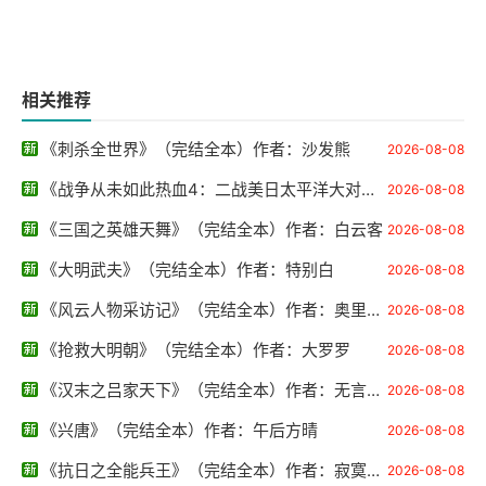
相关推荐
《刺杀全世界》（完结全本）作者：沙发熊
2026-08-08
《战争从未如此热血4：二战美日太平洋大对决(终结篇)》（完结全本）作者：关河五十州
2026-08-08
《三国之英雄天舞》（完结全本）作者：白云客
2026-08-08
《大明武夫》（完结全本）作者：特别白
2026-08-08
《风云人物采访记》（完结全本）作者：奥里亚娜·法拉奇
2026-08-08
《抢救大明朝》（完结全本）作者：大罗罗
2026-08-08
《汉末之吕家天下》（完结全本）作者：无言的守候
2026-08-08
《兴唐》（完结全本）作者：午后方晴
2026-08-08
《抗日之全能兵王》（完结全本）作者：寂寞剑客
2026-08-08