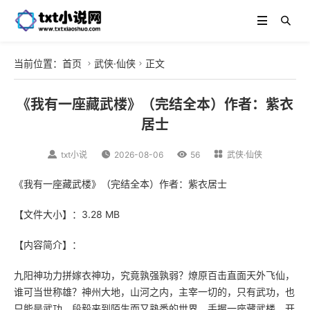
当前位置：
首页
武侠·仙侠
正文


《我有一座藏武楼》（完结全本）作者：紫衣
居士

txt小说

2026-08-06

56

武侠·仙侠
《我有一座藏武楼》（完结全本）作者：紫衣居士
【文件大小】：3.28 MB
【内容简介】：
九阳神功力拼嫁衣神功，究竟孰强孰弱？燎原百击直面天外飞仙，
谁可当世称雄？神州大地，山河之内，主宰一切的，只有武功，也
只能是武功。段毅来到陌生而又熟悉的世界，手握一座藏武楼，开