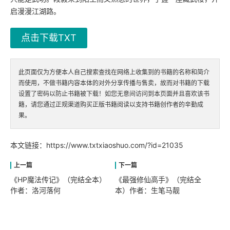
启漫漫江湖路。
点击下载TXT
此页面仅为方便本人自己搜索查找在网络上收集到的书籍的名称和简介
而使用，不做书籍内容本体的对外分享传播与售卖，故而对书籍的下载
设置了密码以防止书籍被下载！如您无意间访问到本页面并且喜欢该书
籍，请您通过正规渠道购买正版书籍阅读以支持书籍创作者的辛勤成
果。
本文链接：
https://www.txtxiaoshuo.com/?id=21035
《HP魔法传记》（完结全本）
《最强修仙高手》（完结全
作者：洛河落何
本）作者：生笔马靓