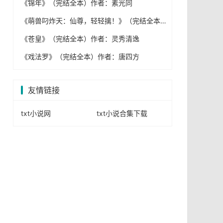
《锦年》（完结全本）作者：素光同
《萌兽叼炸天：仙尊，轻轻擒！》（完结全本）作者：洛千夜
《苍皇》（完结全本）作者：灵秀清逸
《戏法罗》（完结全本）作者：唐四方
友情链接
txt小说网
txt小说合集下载