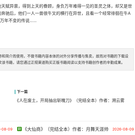
他天赋异禀，得到上天的眷顾，身负万年难得一见的圣灵之体，却又是世
的奔驰后，他们一人一兽很牛叉的横行在异世，且看一个经常徘徊在牛A
万年不变的传说……
称和简介而使用，不做书籍内容本体的对外分享传播与售卖，故而对书籍的下载设
欢该书籍，请您通过正规渠道购买正版书籍阅读以支持书籍创作者的辛勤成果。
《人在废土，开局抽出斩魄刀》（完结全本）作者：溯云雾
《大仙商》（完结全本）作者：月舞天涯帅
-08-09
2026-08-09