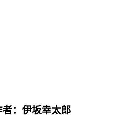
作者：伊坂幸太郎