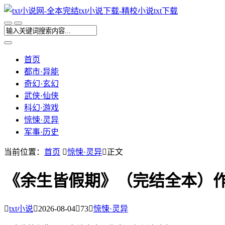
首页
都市·异能
奇幻·玄幻
武侠·仙侠
科幻·游戏
惊悚·灵异
军事·历史
当前位置：
首页

惊悚·灵异

正文
《余生皆假期》（完结全本）

txt小说

2026-08-04

73

惊悚·灵异