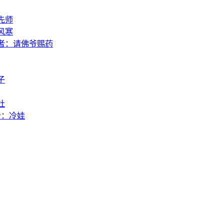
先师
风寒
者：请佛爷赐药
子
杜
者：冷娃