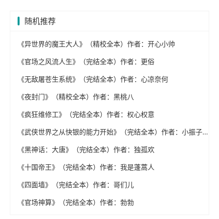
随机推荐
《异世界的魔王大人》（精校全本）作者：开心小帅
《官场之风流人生》（完结全本）作者：更俗
《无敌屠苍生系统》（完结全本）作者：心凉奈何
《夜封门》（精校全本）作者：黑桃八
《疯狂维修工》（完结全本）作者：权心权意
《武侠世界之从快银的能力开始》（完结全本）作者：小振子
《黑神话：大唐》（完结全本）作者：独孤欢
《十国帝王》（完结全本）作者：我是蓬蒿人
《四面墙》（完结全本）作者：哥们儿
《官场神算》（完结全本）作者：勃勃