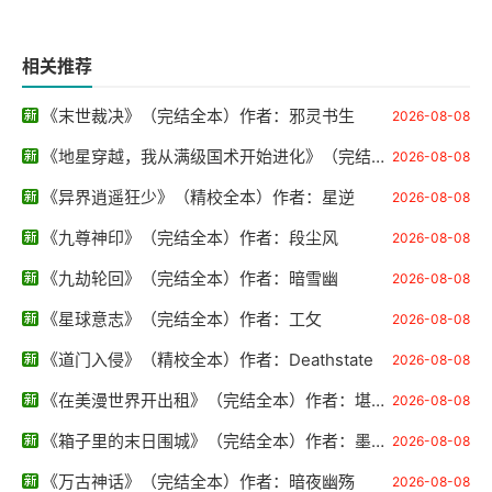
相关推荐
《末世裁决》（完结全本）作者：邪灵书生
2026-08-08
《地星穿越，我从满级国术开始进化》（完结全本）作者：黑色妖灵
2026-08-08
《异界逍遥狂少》（精校全本）作者：星逆
2026-08-08
《九尊神印》（完结全本）作者：段尘风
2026-08-08
《九劫轮回》（完结全本）作者：暗雪幽
2026-08-08
《星球意志》（完结全本）作者：工攵
2026-08-08
《道门入侵》（精校全本）作者：Deathstate
2026-08-08
《在美漫世界开出租》（完结全本）作者：堪梦01
2026-08-08
《箱子里的末日围城》（完结全本）作者：墨绿檀香
2026-08-08
《万古神话》（完结全本）作者：暗夜幽殇
2026-08-08