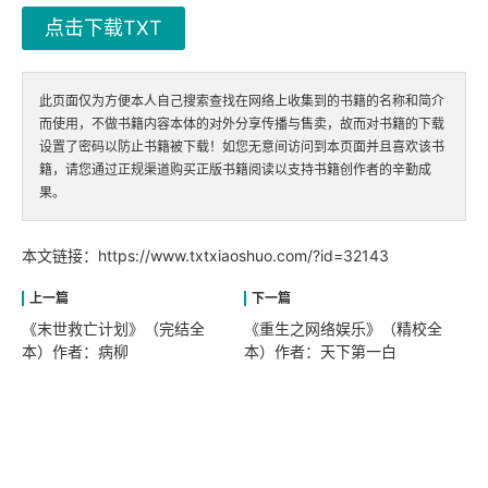
点击下载TXT
此页面仅为方便本人自己搜索查找在网络上收集到的书籍的名称和简介
而使用，不做书籍内容本体的对外分享传播与售卖，故而对书籍的下载
设置了密码以防止书籍被下载！如您无意间访问到本页面并且喜欢该书
籍，请您通过正规渠道购买正版书籍阅读以支持书籍创作者的辛勤成
果。
本文链接：
https://www.txtxiaoshuo.com/?id=32143
《末世救亡计划》（完结全
《重生之网络娱乐》（精校全
本）作者：病柳
本）作者：天下第一白