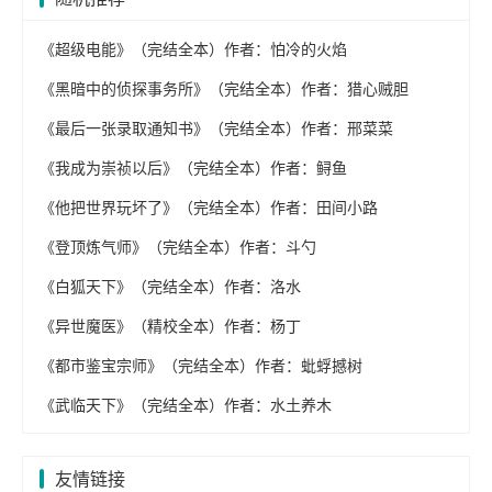
《超级电能》（完结全本）作者：怕冷的火焰
《黑暗中的侦探事务所》（完结全本）作者：猎心贼胆
《最后一张录取通知书》（完结全本）作者：邢菜菜
《我成为崇祯以后》（完结全本）作者：鲟鱼
《他把世界玩坏了》（完结全本）作者：田间小路
《登顶炼气师》（完结全本）作者：斗勺
《白狐天下》（完结全本）作者：洛水
《异世魔医》（精校全本）作者：杨丁
《都市鉴宝宗师》（完结全本）作者：蚍蜉撼树
《武临天下》（完结全本）作者：水土养木
友情链接