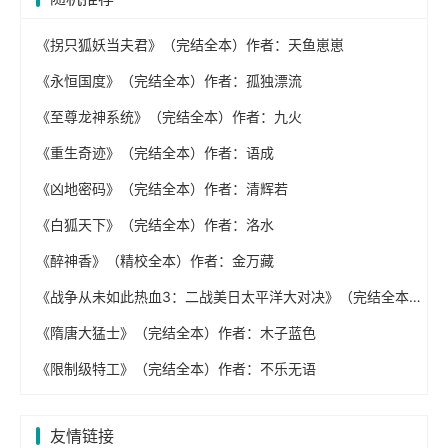
《拐只狐妖当夫君》（完结全本）作者：天鱼崽崽
《永恒国度》（完结全本）作者：孤独漂流
《至尊龙神系统》（完结全本）作者：九火
《重生奇迹》（完结全本）作者：语成
《凶地密码》（完结全本）作者：清辉若
《白狐天下》（完结全本）作者：洛水
《醉神香》（精校全本）作者：金万藏
《战争从未如此热血3：二战美日太平洋大对决》（完结全本）作者：关河五十州
《隋唐大猛士》（完结全本）作者：木子蓝色
《限制级特工》（完结全本）作者：不乐无语
友情链接