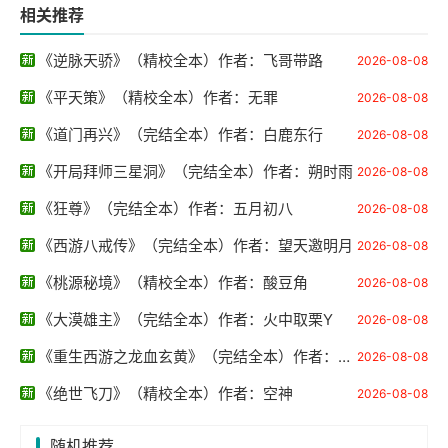
相关推荐
《逆脉天骄》（精校全本）作者：飞哥带路
2026-08-08
《平天策》（精校全本）作者：无罪
2026-08-08
《道门再兴》（完结全本）作者：白鹿东行
2026-08-08
《开局拜师三星洞》（完结全本）作者：朔时雨
2026-08-08
《狂尊》（完结全本）作者：五月初八
2026-08-08
《西游八戒传》（完结全本）作者：望天邀明月
2026-08-08
《桃源秘境》（精校全本）作者：酸豆角
2026-08-08
《大漠雄主》（完结全本）作者：火中取栗Y
2026-08-08
《重生西游之龙血玄黄》（完结全本）作者：魔力萝卜
2026-08-08
《绝世飞刀》（精校全本）作者：空神
2026-08-08
随机推荐