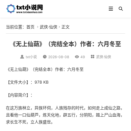
当前位置：
首页
武侠·仙侠
正文


《无上仙葫》（完结全本）作者：六月冬至

txt小说

2026-08-08

49

武侠·仙侠
《无上仙葫》（完结全本）作者：六月冬至
【文件大小】：978 KB
【内容简介】：
在这万族林立，异族环伺，人族残存的时代，如何走上成仙之路，
且看他一口仙葫芦，炼天化地，辟五行，分阴阳，踏上尸山血海，
求长生不死，立人族盛世。