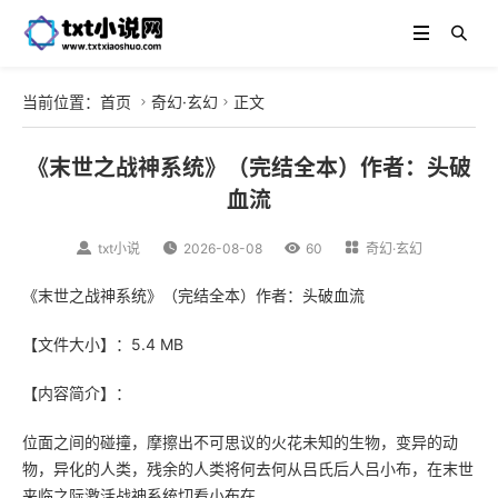
当前位置：
首页
奇幻·玄幻
正文


《末世之战神系统》（完结全本）作者：头破
血流

txt小说

2026-08-08

60

奇幻·玄幻
《末世之战神系统》（完结全本）作者：头破血流
【文件大小】：5.4 MB
【内容简介】：
位面之间的碰撞，摩擦出不可思议的火花未知的生物，变异的动
物，异化的人类，残余的人类将何去何从吕氏后人吕小布，在末世
来临之际激活战神系统切看小布在