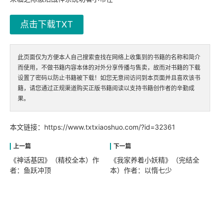
点击下载TXT
此页面仅为方便本人自己搜索查找在网络上收集到的书籍的名称和简介
而使用，不做书籍内容本体的对外分享传播与售卖，故而对书籍的下载
设置了密码以防止书籍被下载！如您无意间访问到本页面并且喜欢该书
籍，请您通过正规渠道购买正版书籍阅读以支持书籍创作者的辛勤成
果。
本文链接：
https://www.txtxiaoshuo.com/?id=32361
《神话基因》（精校全本）作
《我家养着小妖精》（完结全
者：鱼跃冲顶
本）作者：以惰七少