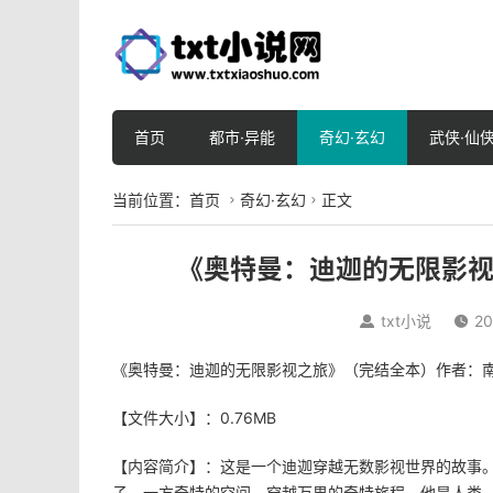
首页
都市·异能
奇幻·玄幻
武侠·仙
当前位置：
首页
奇幻·玄幻
正文


《奥特曼：迪迦的无限影
txt小说
20


《奥特曼：迪迦的无限影视之旅》（完结全本）作者：
【文件大小】：0.76MB
【内容简介】：这是一个迪迦穿越无数影视世界的故事
子，一方奇特的空间，穿越万界的奇特旅程，他是人类