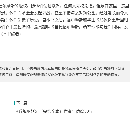
福尔摩斯的版权。除他们认证以外，任何人无权染指。但是在这里，这里
书迷。他们向基金会发起挑战，甚至不惜与之对簿公堂。经过漫长而令人
摩斯！他们创造了历史。自本书之后，福尔摩斯和华生的形象将重新回归
他们心中最独特的、最具趣味的当代福尔摩斯。希望你能与我们同样，发
格（本书编者）
称和简介而使用，不做书籍内容本体的对外分享传播与售卖，故而对书籍的下载设
欢该书籍，请您通过正规渠道购买正版书籍阅读以支持书籍创作者的辛勤成果。
《近战巫妖》（完结全本）作者：彷徨远行