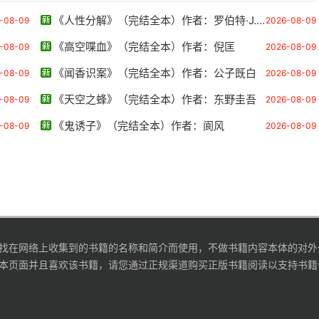
《人性分解》（完结全本）作者：罗伯特·J.索耶
-08-09
2026-08-09
《高空喋血》（完结全本）作者：倪匡
-08-09
2026-08-09
《闻香识案》（完结全本）作者：公子既白
-08-09
2026-08-09
《天空之蜂》（完结全本）作者：东野圭吾
-08-09
2026-08-09
《鬼诱子》（完结全本）作者：阆风
-08-09
2026-08-09
找在网络上收集到的书籍的名称和简介而使用，不做书籍内容本体的对外
本页面并且喜欢该书籍，请您通过正规渠道购买正版书籍阅读以支持书籍