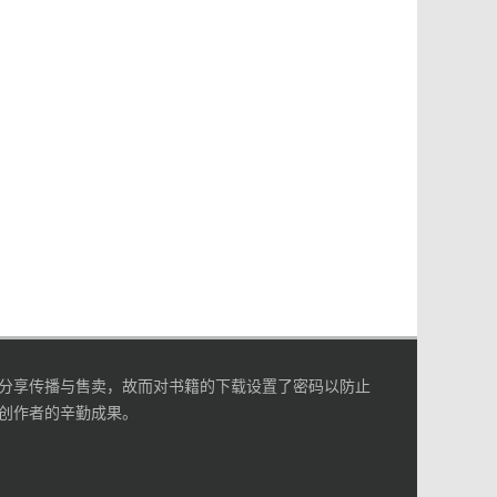
分享传播与售卖，故而对书籍的下载设置了密码以防止
创作者的辛勤成果。