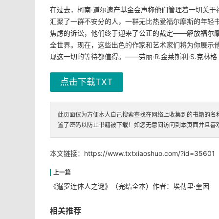
在过去，柯南·道尔遗产基金会声称他们管理着一切关于
汇聚了一群不安分的人，一群无比热爱福尔摩斯的年轻
焦虑的诉讼，他们终于迎来了公正的裁定——解放福尔
全世界。现在，这些出色的作家和艺术家们将为你展示
现这一切的等待都值得。——劳丽·R.金莱斯利·S.克林
点击下载TXT
此页面仅为方便本人自己搜索查找在网络上收集到的书籍的名
置了密码以防止书籍被下载！如您无意间访问到本页面并且喜
本文链接：
https://www.txtxiaoshuo.com/?id=35601
《暹罗连体人之谜》（完结全本）作者：埃勒里·奎因
相关推荐