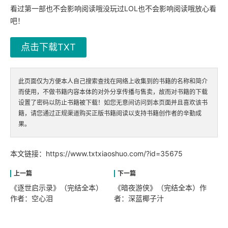
看过第一部也不会影响阅读哦没玩过LOL也不会影响阅读哦放心看
吧！
点击下载TXT
此页面仅为方便本人自己搜索查找在网络上收集到的书籍的名称和简介
而使用，不做书籍内容本体的对外分享传播与售卖，故而对书籍的下载
设置了密码以防止书籍被下载！如您无意间访问到本页面并且喜欢该书
籍，请您通过正规渠道购买正版书籍阅读以支持书籍创作者的辛勤成
果。
本文链接：
https://www.txtxiaoshuo.com/?id=35675
《逐世启示录》（完结全本）
《暗夜游侠》（完结全本）作
作者：空心泪
者：深蓝椰子汁