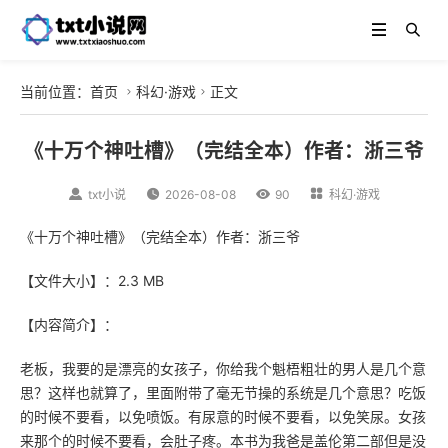
当前位置：
首页
科幻·游戏
正文


《十万个神吐槽》（完结全本）作者：浙三爷

txt小说

2026-08-08

90

科幻·游戏
《十万个神吐槽》（完结全本）作者：浙三爷
【文件大小】：2.3 MB
【内容简介】：
老板，我要的是漂亮的女孩子，你给我个魁梧粗壮的男人是几个意
思？这样也就算了，里面附带了毫无节操的系统是几个意思？吃饭
的时候不要看，以免喷饭。有尿意的时候不要看，以免笑尿。女孩
来那个的时候不要看，会肚子疼。本书为我爸是盖伦第二部但是没