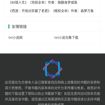
《纠错人生》（完结全本）作者：做翻身梦咸鱼
《西游：开局对弈赢了老君》（精校全本）作者：森萝万象
友情链接
txt小说网
txt小说合集下载
此页面仅为方便本人自己搜索查找在网络上收集到的书籍的名称和
简介而使用，不做书籍内容本体的对外分享传播与售卖，故而对书
籍的下载设置了密码以防止书籍被下载！如您无意间访问到本页面
并且喜欢该书籍，请您通过正规渠道购买正版书籍阅读以支持书籍
创作者的辛勤成果。