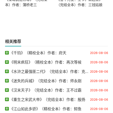
本）作者：蒲桥老三
（完结全本）作者：三钱姑娘
相关推荐
《千钧》（精校全本）作者：府天
2026-08-06
《明末疯狂》（精校全本）作者：再次等候
2026-08-06
《水浒之最强匪二代》（完结全本）作者：克鲁查加路口
2026-08-06
《迷失的兵城》（完结全本）作者：师永刚
2026-08-06
《汉末天子》（完结全本）作者：王不过霸
2026-08-06
《重生之宋武大帝》（完结全本）作者：殷扬
2026-08-06
《江山如此多骄》（精校全本）作者：鲟鱼
2026-08-06