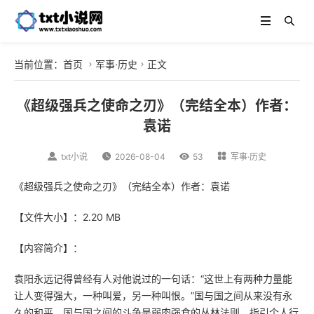
当前位置：
首页
军事·历史
正文


《超级强兵之使命之刃》（完结全本）作者：
袁诺

txt小说

2026-08-04

53

军事·历史
《超级强兵之使命之刃》（完结全本）作者：袁诺
【文件大小】：2.20 MB
【内容简介】：
袁阳永远记得曾经有人对他说过的一句话：“这世上有两种力量能
让人变得强大，一种叫爱，另一种叫恨。”国与国之间从来没有永
久的和平，国与国之间的斗争是弱肉强食的丛林法则。指引个人行