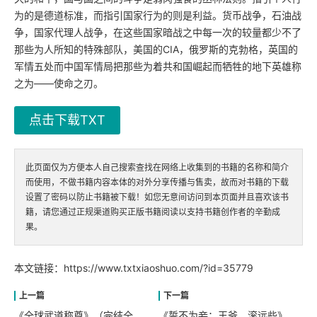
为的是德道标准，而指引国家行为的则是利益。货币战争，石油战
争，国家代理人战争，在这些国家暗战之中每一次的较量都少不了
那些为人所知的特殊部队，美国的CIA，俄罗斯的克勃格，英国的
军情五处而中国军情局把那些为着共和国崛起而牺牲的地下英雄称
之为——使命之刃。
点击下载TXT
此页面仅为方便本人自己搜索查找在网络上收集到的书籍的名称和简介
而使用，不做书籍内容本体的对外分享传播与售卖，故而对书籍的下载
设置了密码以防止书籍被下载！如您无意间访问到本页面并且喜欢该书
籍，请您通过正规渠道购买正版书籍阅读以支持书籍创作者的辛勤成
果。
本文链接：
https://www.txtxiaoshuo.com/?id=35779
《全球武道称尊》（完结全
《誓不为妾：王爷，滚远些》