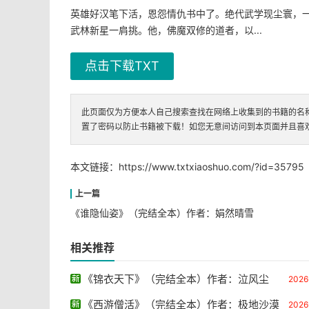
英雄好汉笔下活，恩怨情仇书中了。绝代武学现尘寰，
武林新星一肩挑。他，佛魔双修的道者，以...
点击下载TXT
此页面仅为方便本人自己搜索查找在网络上收集到的书籍的名
置了密码以防止书籍被下载！如您无意间访问到本页面并且喜
本文链接：
https://www.txtxiaoshuo.com/?id=35795
《谁隐仙姿》（完结全本）作者：娟然晴雪
相关推荐
《锦衣天下》（完结全本）作者：泣风尘
2026
《西游僧活》（完结全本）作者：极地沙漠
2026