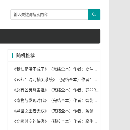
随机推荐
《我怕是活不成了》（完结全本）作者：夏汭生
《玄幻：混沌抽奖系统》（完结全本）作者：天道者
《总有凶灵想害姐》（完结全本）作者：罗非Rophier
《奇物与发现时代》（完结全本）作者：智能写作机器人
《异世之王者无双》（完结全本）作者：蓝领笑笑生
《穿梭时空的侠客》（精校全本）作者：牵牛喂大将军