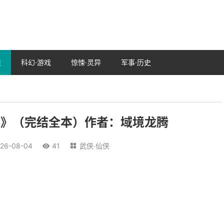
侠
科幻·游戏
惊悚·灵异
军事·历史
目》（完结全本）作者：域境龙腾
26-08-04
41
武侠·仙侠

