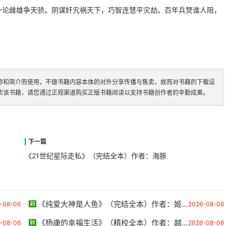
一论雌雄争天骄。阴谋奸宄祸天下，巧智连慧平灾劫。百年兵燹谁人阻，
称和简介而使用，不做书籍内容本体的对外分享传播与售卖，故而对书籍的下载设
欢该书籍，请您通过正规渠道购买正版书籍阅读以支持书籍创作者的辛勤成果。
《21世纪星际走私》（完结全本）作者：海豚
《纯爱大神是人鱼》（完结全本）作者：姬云依
-08-06
2026-08-06
《杨康的幸福生活》（精校全本）作者：越空
-08-06
2026-08-06