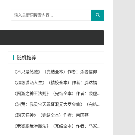
随机推荐
《不只是骷髅》（完结全本）作者：杀者信仰
《超级潇洒人生》（精校全本）作者：胖达福
《网游之神王法则》（完结全本）作者：凌虚月影
《洪荒：我灵宝天尊证混元大罗金仙》（完结全本）作者：陛下從不早朝
《踏天狂神》（完结全本）作者：南国殇
《老婆跟我学魔法》（完结全本）作者：马家村的村长