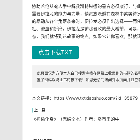
协助若伦从蛇人手中解救凯特琳娜的誓言必须履行，与
需要伊拉龙的能力与力量，精灵族隐遁在森林中蓄势待
的暴动从各个角落袭来时，伊拉龙必须作出选择——而
牲、流血和折磨。伊拉龙是铲除暴政的最大希望，可是
卷，我们就将到达故事的终点，如果它让你喜欢，那就
点击下载TXT
此页面仅为方便本人自己搜索查找在网络上收集到的书籍的名
置了密码以防止书籍被下载！如您无意间访问到本页面并且喜
本文链接：
https://www.txtxiaoshuo.com/?id=35879
《神偷化身》（完结全本）作者：蚕茧里的牛