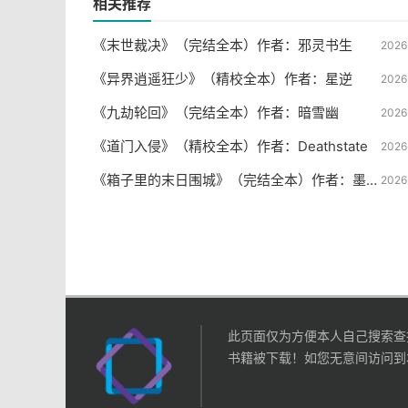
相关推荐
《末世裁决》（完结全本）作者：邪灵书生
2026
《异界逍遥狂少》（精校全本）作者：星逆
2026
《九劫轮回》（完结全本）作者：暗雪幽
2026
《道门入侵》（精校全本）作者：Deathstate
2026
《箱子里的末日围城》（完结全本）作者：墨绿檀香
2026
此页面仅为方便本人自己搜索查
书籍被下载！如您无意间访问到