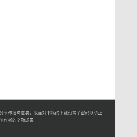
分享传播与售卖，故而对书籍的下载设置了密码以防止
创作者的辛勤成果。