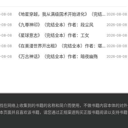
《地星穿越，我从满级国术开始进化》（完结全本）作者：黑色妖灵
-08-08
2026-08-08
《九尊神印》（完结全本）作者：段尘风
-08-08
2026-08-08
《星球意志》（完结全本）作者：工攵
-08-08
2026-08-08
《在美漫世界开出租》（完结全本）作者：堪梦01
-08-08
2026-08-08
《万古神话》（完结全本）作者：暗夜幽殇
-08-08
2026-08-08
找在网络上收集到的书籍的名称和简介而使用，不做书籍内容本体的对外
本页面并且喜欢该书籍，请您通过正规渠道购买正版书籍阅读以支持书籍