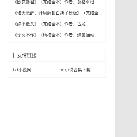
《欧克暴君》（完结全本）作者：莫格卓根
《诸天觉醒：开局解锁白胡子模板》（完结全本）作者：小人物也有梦
《绝不低头》（完结全本）作者：古龙
《无恶不作》（精校全本）作者：蜂巢蛹动
友情链接
txt小说网
txt小说合集下载