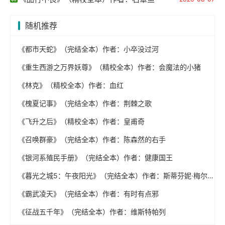
随机推荐
《都市天蛇》（完结全本）作者：小卒没过河
《重生西游之万界妖尊》（精校全本）作者：会魔法的小猪
《林克》（精校全本）作者：血红
《槐夏记事》（完结全本）作者：荆棘之歌
《飞升之后》（精校全本）作者：皇甫奇
《召唤群豪》（完结全本）作者：陈森然的右手
《银河系殖民手册》（完结全本）作者：健康国王
《暮光之城5：午夜阳光》（完结全本）作者：斯蒂芬妮·梅尔
《霸武凌天》（完结全本）作者：有时有点邪
《征战五千年》（完结全本）作者：维斯特帕列