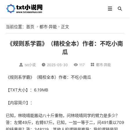
当前位置：
首页
都市·异能
正文


《规则系学霸》（精校全本）作者：不吃小南
瓜

txt小说

2025-05-30

117

都市·异能
《规则系学霸》（精校全本）作者：不吃小南瓜
【TXT大小】：6.19MB
【内容简介】：
已知，林晓晴能搬动八十斤重物，问林晓晴同学的臂力是多少？
答：左臂49斤，右臂67斤。已知，一加一等于二，问491乘以709
的结果是？答：348119。其他人的逻辑是推导；我的逻辑是因