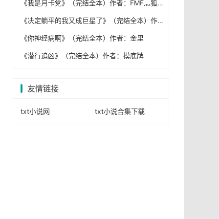
《我是月卡党》（完结全本）作者：FMF灬狐狸
《决定躺平的我又成巨星了》（完结全本）作者：月亮有个坑
《你神经病啊》（完结全本）作者：金里
《潜行追凶》（完结全本）作者：摸底牌
友情链接
txt小说网
txt小说合集下载