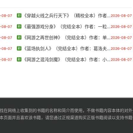
《穿越火线之兵行天下》（精校全本）作者：纯阳金丹
-08-07
2026-08-07
《最强游戏分身》（完结全本）作者：一粒灰尘哟
-08-07
2026-08-07
《网游之再世创神》（完结全本）作者：单一混乱
-08-07
2026-08-07
《篮场执剑人》（完结全本）作者：葛洛夫街兄弟
-08-07
2026-08-07
《网游之混沌剑魔》（完结全本）作者：小生火龙
-08-07
2026-08-07
找在网络上收集到的书籍的名称和简介而使用，不做书籍内容本体的对外
本页面并且喜欢该书籍，请您通过正规渠道购买正版书籍阅读以支持书籍