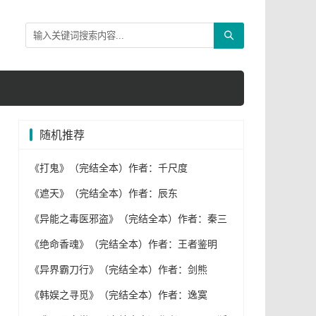
随机推荐
《打鬼》（完结全本）作者：千尺度
《遮天》（完结全本）作者：辰东
《异能之毒医邪盗》（完结全本）作者：秦三
《绝命香魂》（完结全本）作者：王者鉴明
《异界霸刀行》（完结全本）作者：剑熊
《韩娱之寻觅》（完结全本）作者：逸寞