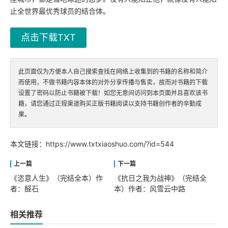
止全世界最优秀球员的结合体。
点击下载TXT
此页面仅为方便本人自己搜索查找在网络上收集到的书籍的名称和简介
而使用，不做书籍内容本体的对外分享传播与售卖，故而对书籍的下载
设置了密码以防止书籍被下载！如您无意间访问到本页面并且喜欢该书
籍，请您通过正规渠道购买正版书籍阅读以支持书籍创作者的辛勤成
果。
本文链接：
https://www.txtxiaoshuo.com/?id=544
《恣意人生》（完结全本）作
《抗日之我为战神》（完结全
者：醛石
本）作者：风雪云中路
相关推荐