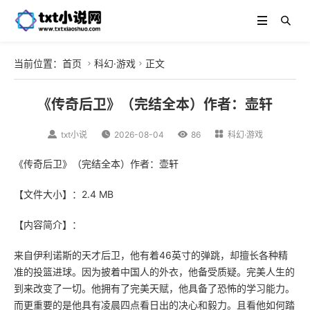
当前位置：
首页
科幻·游戏
正文


《传奇后卫》（完结全本）作者：壶轩

txt小说

2026-08-04

86

科幻·游戏
《传奇后卫》（完结全本）作者：壶轩
【文件大小】：2.4 MB
【内容简介】：
来自伊利诺斯的天才后卫，他有着46英寸的弹跳，却擅长各种精
准的投篮进球。因为披着中国人的外衣，他备受质疑。完美人生的
到来改变了一切。他拥有了完美天赋，他具备了恐怖的学习能力。
而更重要的是他具有凌晨四点看日出的决心和毅力。且看他如何踏