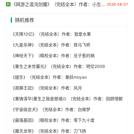
《网游之混沌剑魔》（完结全本）作者：小生火龙
2026-08-07
随机推荐
《天降10亿》（完结全本）作者：我爱水果
《九星杀神》（完结全本）作者：铁马飞桥
《神经天下》（精校全本）作者：豆子惹的祸
《重生之末世暮光》（完结全本）作者：明空2009
《翅生》（完结全本）作者：墨妖moyao
《寂静王冠》（完结全本）作者：风月
《重铸清华(重生之我是慈禧)》（完结全本）作者：因顾惜朝
《宇宙级忠犬》（完结全本）作者：白做梦
《最强基因》（精校全本）作者：零下九十度
《魔天龙帝》（完结全本）作者：刀飞扬