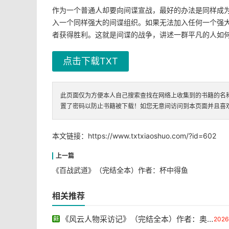
作为一个普通人却要向间谍宣战，最好的办法是同样成
入一个同样强大的间谍组织。如果无法加入任何一个强
者获得胜利。这就是间谍的战争，讲述一群平凡的人如
点击下载TXT
此页面仅为方便本人自己搜索查找在网络上收集到的书籍的名
置了密码以防止书籍被下载！如您无意间访问到本页面并且喜
本文链接：
https://www.txtxiaoshuo.com/?id=602
《百战武道》（完结全本）作者：杯中得鱼
相关推荐
《风云人物采访记》（完结全本）作者：奥里亚娜·法拉奇
2026