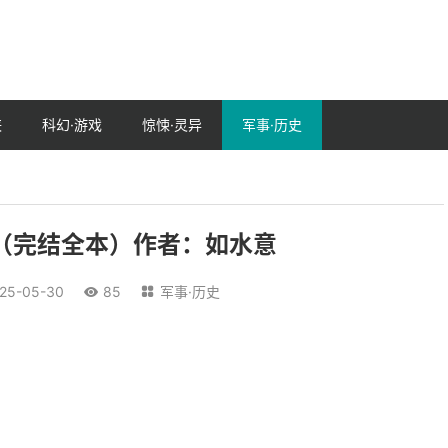
侠
科幻·游戏
惊悚·灵异
军事·历史
（完结全本）作者：如水意
25-05-30
85
军事·历史

