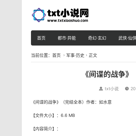
首页
都市·异能
奇幻·玄幻
武侠·仙
当前位置：
首页
军事·历史
正文


《间谍的战争》
txt小说
20


《间谍的战争》（完结全本）作者：如水意
【文件大小】：6.6 MB
【内容简介】：