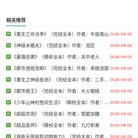
相关推荐
《重生之命当争》（完结全本）作者：半亩南山
2026-08-06
《神级未婚夫》（完结全本）作者：泥匠
2026-08-06
《最强逆袭》（精校全本）作者：关中老人
2026-08-06
《都市透视龙眼》（完结全本）作者：来碗泡面
2026-08-06
《重生之神级投资》（完结全本）作者：二手时间
2026-08-06
《都市痞王》（完结全本）作者：大火樱桃
2026-08-06
《少年山神的悠闲生活》（精校全本）作者：谋逆
2026-08-06
《超级农场》（完结全本）作者：雪碧加糖
2026-08-06
《超品巫师》（精校全本）作者：九灯和善
2026-08-06
《我能无限偷取动物能力》（完结全本）作者：司马浪
2026-08-06