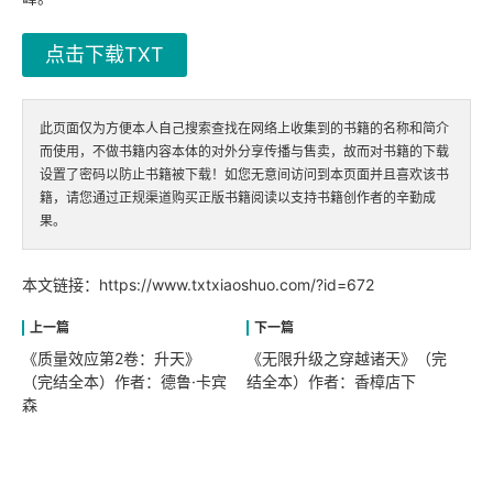
点击下载TXT
此页面仅为方便本人自己搜索查找在网络上收集到的书籍的名称和简介
而使用，不做书籍内容本体的对外分享传播与售卖，故而对书籍的下载
设置了密码以防止书籍被下载！如您无意间访问到本页面并且喜欢该书
籍，请您通过正规渠道购买正版书籍阅读以支持书籍创作者的辛勤成
果。
本文链接：
https://www.txtxiaoshuo.com/?id=672
《质量效应第2卷：升天》
《无限升级之穿越诸天》（完
（完结全本）作者：德鲁·卡宾
结全本）作者：香樟店下
森