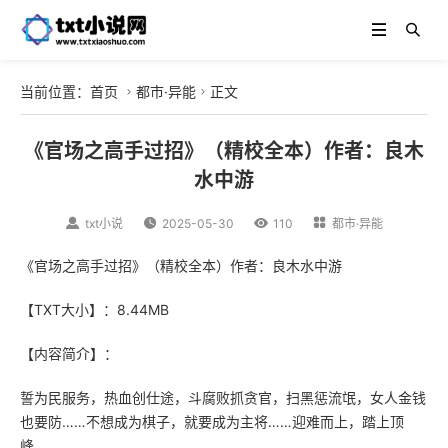
当前位置：
首页
都市·异能
正文


《官场之高手过招》（精校全本）作者：良木
水中游

txt小说

2025-05-30

110

都市·异能
《官场之高手过招》（精校全本）作者：良木水中游
【TXT大小】：8.44MB
【内容简介】：
誓为民服务，热血创仕途，斗腐败抓贪官，扫黑惩流氓，女人金钱
也要防……不想成为棋子，就要成为主将……迎难而上，踏上顶
峰。