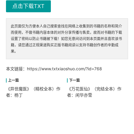
点击下载TXT
此页面仅为方便本人自己搜索查找在网络上收集到的书籍的名称和简介
而使用，不做书籍内容本体的对外分享传播与售卖，故而对书籍的下载
设置了密码以防止书籍被下载！如您无意间访问到本页面并且喜欢该书
籍，请您通过正规渠道购买正版书籍阅读以支持书籍创作者的辛勤成
果。
本文链接：
https://www.txtxiaoshuo.com/?id=768
《异世魔医》（精校全本）作
《万花医仙》（完结全本）作
者：杨丁
者：闲华亦雪