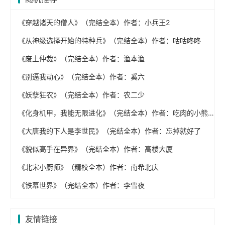
《穿越诸天的僧人》（完结全本）作者：小兵王2
《从神级选择开始的特种兵》（完结全本）作者：咕咕咚咚
《废土仲裁》（完结全本）作者：渔本渔
《别逼我动心》（完结全本）作者：奚六
《妖孽狂农》（完结全本）作者：农二少
《化身机甲，我能无限进化》（完结全本）作者：吃肉的小熊猫
《大唐我的下人是李世民》（完结全本）作者：忘掉就好了
《貌似高手在异界》（完结全本）作者：高楼大厦
《北宋小厨师》（精校全本）作者：南希北庆
《铁幕世界》（完结全本）作者：李雪夜
友情链接