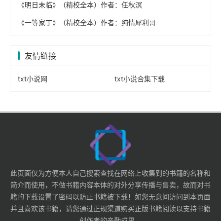
《明日未临》（精校全本）作者：任秋溟
《一等家丁》（精校全本）作者：纯情犀利哥
友情链接
txt小说网
txt小说合集下载
此页面仅为方便本人自己搜索查找在网络上收集到的书籍的名称和
简介而使用，不做书籍内容本体的对外分享传播与售卖，故而对书
籍的下载设置了密码以防止书籍被下载！如您无意间访问到本页面
并且喜欢该书籍，请您通过正规渠道购买正版书籍阅读以支持书籍
创作者的辛勤成果。