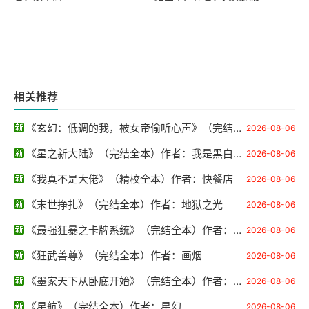
相关推荐
《玄幻：低调的我，被女帝偷听心声》（完结全本）作者：白色契约
2026-08-06
《星之新大陆》（完结全本）作者：我是黑白先生
2026-08-06
《我真不是大佬》（精校全本）作者：快餐店
2026-08-06
《末世挣扎》（完结全本）作者：地狱之光
2026-08-06
《最强狂暴之卡牌系统》（完结全本）作者：星痕一线天
2026-08-06
《狂武兽尊》（完结全本）作者：画烟
2026-08-06
《墨家天下从卧底开始》（完结全本）作者：阿萌的猪
2026-08-06
《星航》（完结全本）作者：星幻
2026-08-06