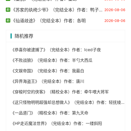
《苏家的纨绔少爷》（完结全本）作者：鸭子大师
2026-08-06
《仙道歧途》（完结全本）作者：各明
2026-08-06
随机推荐
《恭喜你被逮捕了》（完结全本）作者：Iced子夜
《不败战狼》（完结全本）作者：半勺大西瓜
《文娱帝国》（完结全本）作者：我最白
《异界海盗王》（完结全本）作者：唐川
《穿梭时空的侠客》（精校全本）作者：牵牛喂大将军
《这只怪物明明超强却总想做人》（完结全本）作者：轻抚绫罗
《一品道门》（精校全本）作者：第九天命
《HP走近魔法世界》（完结全本）作者：一缕斜阳