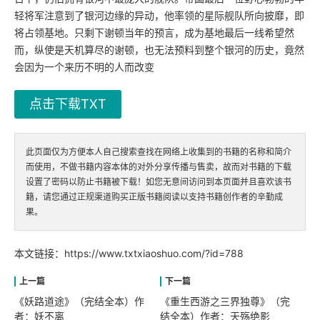
轻将军注意到了银河边缘的异动，他率领的星际舰队所向披靡，即
将占领基地。只剩下谢顿当年的预言，成为基地最后一线希望然
而，纵使是天机算尽的谢顿，也无法预料到整个银河的历史，竟然
会因为一个来历不明的人而改变
点击下载TXT
此页面仅为方便本人自己搜索查找在网络上收集到的书籍的名称和简介
而使用，不做书籍内容本体的对外分享传播与售卖，故而对书籍的下载
设置了密码以防止书籍被下载！如您无意间访问到本页面并且喜欢该书
籍，请您通过正规渠道购买正版书籍阅读以支持书籍创作者的辛勤成
果。
本文链接：
https://www.txtxiaoshuo.com/?id=788
《妖路道途》（完结全本）作
《重生西游之三界独尊》（完
者：妖不离
结全本）作者：天殇绝影