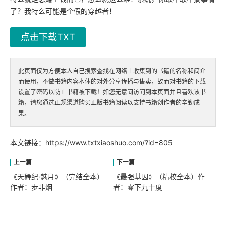
了？我特么可能是个假的穿越者！
点击下载TXT
此页面仅为方便本人自己搜索查找在网络上收集到的书籍的名称和简介
而使用，不做书籍内容本体的对外分享传播与售卖，故而对书籍的下载
设置了密码以防止书籍被下载！如您无意间访问到本页面并且喜欢该书
籍，请您通过正规渠道购买正版书籍阅读以支持书籍创作者的辛勤成
果。
本文链接：
https://www.txtxiaoshuo.com/?id=805
《天舞纪·魅月》（完结全本）
《最强基因》（精校全本）作
作者：步非烟
者：零下九十度