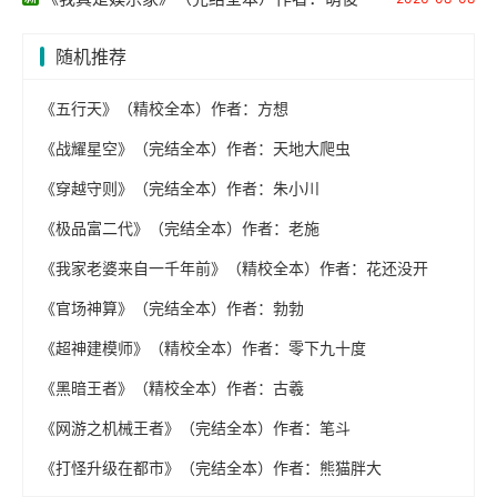
随机推荐
《五行天》（精校全本）作者：方想
《战耀星空》（完结全本）作者：天地大爬虫
《穿越守则》（完结全本）作者：朱小川
《极品富二代》（完结全本）作者：老施
《我家老婆来自一千年前》（精校全本）作者：花还没开
《官场神算》（完结全本）作者：勃勃
《超神建模师》（精校全本）作者：零下九十度
《黑暗王者》（精校全本）作者：古羲
《网游之机械王者》（完结全本）作者：笔斗
《打怪升级在都市》（完结全本）作者：熊猫胖大