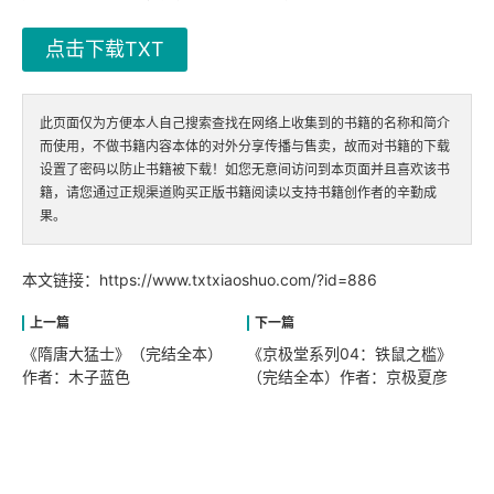
点击下载TXT
此页面仅为方便本人自己搜索查找在网络上收集到的书籍的名称和简介
而使用，不做书籍内容本体的对外分享传播与售卖，故而对书籍的下载
设置了密码以防止书籍被下载！如您无意间访问到本页面并且喜欢该书
籍，请您通过正规渠道购买正版书籍阅读以支持书籍创作者的辛勤成
果。
本文链接：
https://www.txtxiaoshuo.com/?id=886
《隋唐大猛士》（完结全本）
《京极堂系列04：铁鼠之槛》
作者：木子蓝色
（完结全本）作者：京极夏彦