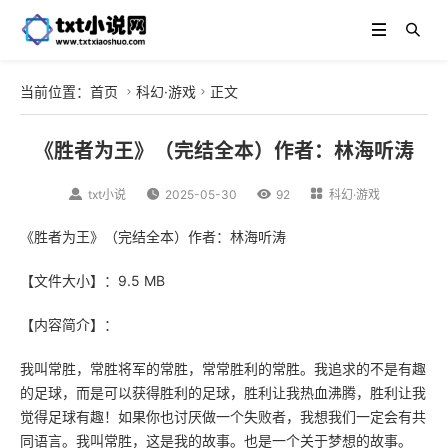
当前位置：
首页
科幻·游戏
正文


《胜者为王》（完结全本）作者：林海听涛

txt小说

2025-05-30

92

科幻·游戏
《胜者为王》（完结全本）作者：林海听涛
【文件大小】：9.5 MB
【内容简介】：
我叫常胜，常胜将军的常胜，常常胜利的常胜。我追求的不是有趣
的足球，而是可以获得胜利的足球，胜利让我热血沸腾，胜利让我
觉得足球有趣！如果你也讨厌做一个失败者，我想我们一定会有共
同语言。我叫常胜，这是我的故事。也是一个关于梦想的故事。