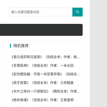
随机推荐
《我与诡异称兄道弟》（完结全本）作者：疯狂的橘猫
《至尊医神》（完结全本）作者：一米水田
《前世模拟器：开局一块至尊异骨》（完结全本）作者：只会叭水的鱼
《高手寂寞》（完结全本）作者：兰帝魅晨
《木叶之体内一只哥斯拉》（精校全本）作者：大魔灵
《绝命香魂》（完结全本）作者：王者鉴明