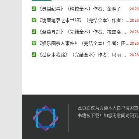
《灵媒纪事》（精校全本）作者：金明子
2026
《诡案笔录之末世纪》（完结全本）作者：异度侠
2026
《圣墓寻踪》（完结全本）作者：拉兹洛·费伦
2026
《娱乐圈杀人事件》（完结全本）作者：田心隙光
2026
《孤身走我路》（完结全本）作者：玛丽·克拉克
2026
此页面仅为方便本人自己搜索查
书籍被下载！如您无意间访问到