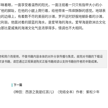
半眯着眼，一面享受着温煦的阳光，一面注视着一只只有指甲大小的小
了他的脚趾，在他的小腿上爬行着，给他带来一阵痒酥酥的感觉。地球表
地的边缘上，有着数不尽的美丽的沙滩，罗开这时舒服地躺卧着的沙滩，
克利翁，他面对着的碧蓝的海水，是爱琴海的海水。爱琴海是欧洲古文化
为那比夏威夷的海滩文化气息浓厚得多，情调也不大相同。
称和简介而使用，不做书籍内容本体的对外分享传播与售卖，故而对书籍的下载设
欢该书籍，请您通过正规渠道购买正版书籍阅读以支持书籍创作者的辛勤成果。
《种田：西游之我是红孩儿》（完结全本）作者：紫松少年