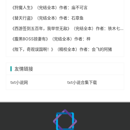
《狩魔人生》（完结全本）作者：庙不可言
《替天行盗》（完结全本）作者：石章鱼
《西游签到五百年，我举世无敌》（完结全本）作者：铁木七
《腹黑BOSS掠妻有》（完结全本）作者：梓
《陛下，奇观误国啊！》（精校全本）作者：会飞的阿猪
友情链接
txt小说网
txt小说合集下载