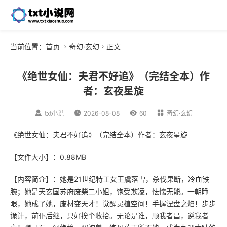
当前位置：
首页
奇幻·玄幻
正文


《绝世女仙：夫君不好追》（完结全本）作
者：玄夜星旋

txt小说

2026-08-08

60

奇幻·玄幻
《绝世女仙：夫君不好追》（完结全本）作者：玄夜星旋
【文件大小】：0.88MB
【内容简介】：她是21世纪特工女王虞落雪，杀伐果断，冷血铁
腕；她是天玄国苏府废柴二小姐，饱受欺凌，怯懦无能。一朝睁
眼，她成了她，废材变天才！觉醒灵植空间！手握涅盘之焰！步步
诡计，前仆后继，只好挨个收拾。无论是谁，顺我者昌，逆我者