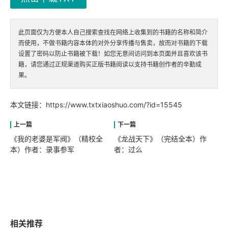
此页面仅为方便本人自己搜索查找在网络上收集到的书籍的名称和简介
而使用，不做书籍内容本体的对外分享传播与售卖，故而对书籍的下载
设置了密码以防止书籍被下载！如您无意间访问到本页面并且喜欢该书
籍，请您通过正规渠道购买正版书籍阅读以支持书籍创作者的辛勤成
果。
本文链接：
https://www.txtxiaoshuo.com/?id=15545
《我的老婆是军阀》（精校全
《龙战天下》（完结全本）作
本）作者：录事参军
者：过么
相关推荐