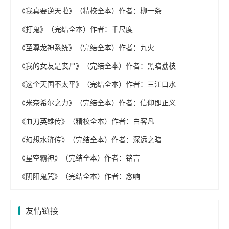
《我真要逆天啦》（精校全本）作者：柳一条
《打鬼》（完结全本）作者：千尺度
《至尊龙神系统》（完结全本）作者：九火
《我的女友是丧尸》（完结全本）作者：黑暗荔枝
《这个天国不太平》（完结全本）作者：三江口水
《米奈希尔之力》（完结全本）作者：信仰即正义
《血刀英雄传》（精校全本）作者：白客凡
《幻想水浒传》（完结全本）作者：深远之暗
《星空霸神》（完结全本）作者：铭言
《阴阳鬼咒》（完结全本）作者：念响
友情链接