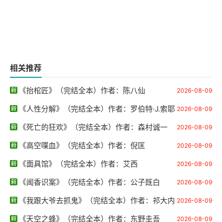
相关推荐
《抬棺匠》（完结全本）作者：陈八仙
2026-08-09
《人性分解》（完结全本）作者：罗伯特·J.索耶
2026-08-09
《死亡的狂欢》（完结全本）作者：森村诚一
2026-08-09
《高空喋血》（完结全本）作者：倪匡
2026-08-09
《面具馆》（完结全本）作者：艾西
2026-08-09
《闻香识案》（完结全本）作者：公子既白
2026-08-09
《我跟大爷去抓鬼》（完结全本）作者：祁大内
2026-08-09
《天空之蜂》（完结全本）作者：东野圭吾
2026-08-09