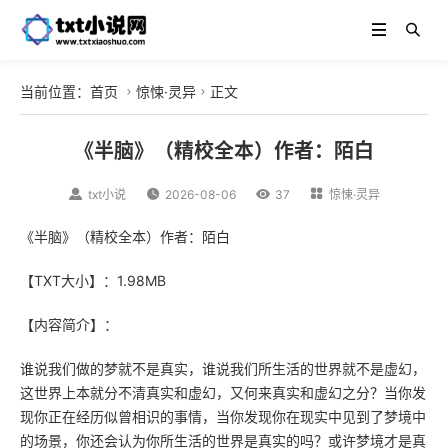
当前位置：
首页
惊悚·灵异
正文


《半脑》（精校全本）作者：陌白

txt小说

2026-08-06

37

惊悚·灵异
《半脑》（精校全本）作者：陌白
【TXT大小】：1.98MB
【内容简介】：
谁说我们做的梦就不是真实，谁说我们所生活的世界就不是虚幻，
这世界上本就分不清真实和虚幻，又何来真实和虚幻之分？当你发
现你正在经历似曾相识的事情，当你发现你在现实中见到了梦境中
的场景，你还会认为你所生活的世界是真实的吗？或许梦境才是真