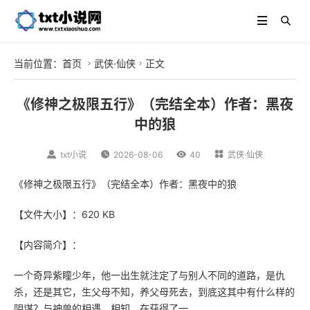
当前位置：
首页
武侠·仙侠
正文


《修神之极限五行》（完结全本）作者：黑夜
中的狼

txt小说

2026-08-06

40

武侠·仙侠
《修神之极限五行》（完结全本）作者：黑夜中的狼
【文件大小】：620 KB
【内容简介】：
一个奇异紫瞳少年，他一出生就注定了与别人不同的道路，是仇
杀，还是其它，生父母不知，养父母死去，到底这其中有什么样的
阴谋？与神兽的相遇，相知，在获得了一...