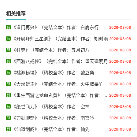
相关推荐
《道门再兴》（完结全本）作者：白鹿东行
2026-08-08
《开局拜师三星洞》（完结全本）作者：朔时雨
2026-08-08
《狂尊》（完结全本）作者：五月初八
2026-08-08
《西游八戒传》（完结全本）作者：望天邀明月
2026-08-08
《桃源秘境》（精校全本）作者：酸豆角
2026-08-08
《大漠雄主》（完结全本）作者：火中取栗Y
2026-08-08
《重生西游之龙血玄黄》（完结全本）作者：魔力萝卜
2026-08-08
《绝世飞刀》（精校全本）作者：空神
2026-08-08
《刀剑聊斋》（精校全本）作者：南宫吟
2026-08-08
《仙道剑阁》（完结全本）作者：仙先
2026-08-08