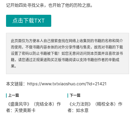
记开始四处寻找父亲，也开始了他的历险之旅。
点击下载TXT
此页面仅为方便本人自己搜索查找在网络上收集到的书籍的名称和简介
而使用，不做书籍内容本体的对外分享传播与售卖，故而对书籍的下载
设置了密码以防止书籍被下载！如您无意间访问到本页面并且喜欢该书
籍，请您通过正规渠道购买正版书籍阅读以支持书籍创作者的辛勤成
果。
本文链接：
https://www.txtxiaoshuo.com/?id=21421
《盛唐风华》（完结全本）作
《火力法则》（精校全本）作
者：天使奥斯卡
者：如水意