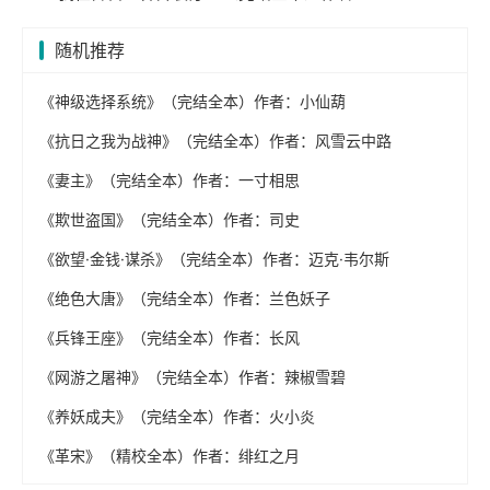
随机推荐
《神级选择系统》（完结全本）作者：小仙葫
《抗日之我为战神》（完结全本）作者：风雪云中路
《妻主》（完结全本）作者：一寸相思
《欺世盗国》（完结全本）作者：司史
《欲望·金钱·谋杀》（完结全本）作者：迈克·韦尔斯
《绝色大唐》（完结全本）作者：兰色妖子
《兵锋王座》（完结全本）作者：长风
《网游之屠神》（完结全本）作者：辣椒雪碧
《养妖成夫》（完结全本）作者：火小炎
《革宋》（精校全本）作者：绯红之月