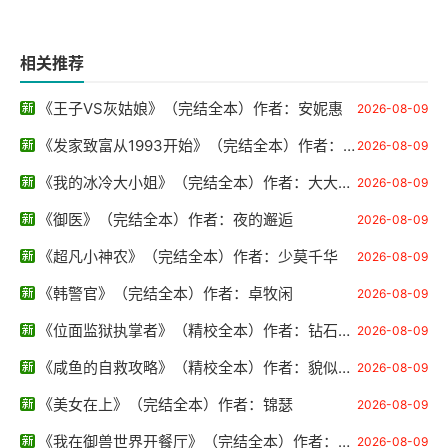
相关推荐
《王子VS灰姑娘》（完结全本）作者：安妮惠
2026-08-09
《发家致富从1993开始》（完结全本）作者：碳火烤小猪
2026-08-09
《我的冰冷大小姐》（完结全本）作者：大大洋洋
2026-08-09
《御医》（完结全本）作者：夜的邂逅
2026-08-09
《超凡小神农》（完结全本）作者：少莫千华
2026-08-09
《韩警官》（完结全本）作者：卓牧闲
2026-08-09
《位面监狱执掌者》（精校全本）作者：钻石老板凳
2026-08-09
《咸鱼的自救攻略》（精校全本）作者：貌似高手
2026-08-09
《美女在上》（完结全本）作者：锦瑟
2026-08-09
《我在御兽世界开餐厅》（完结全本）作者：爱写书的鱼
2026-08-09