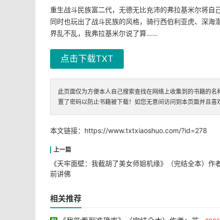
重生战斗民族富二代，无德无比充沛的弗拉基米尔将自
同时也玩出了战斗民族的风格，骑行西伯利亚虎、深海
界乱不乱，我弗拉基米尔说了算……
点击下载TXT
此页面仅为方便本人自己搜索查找在网络上收集到的书籍的名
置了密码以防止书籍被下载！如您无意间访问到本页面并且喜
本文链接：
https://www.txtxiaoshuo.com/?id=278
《天牢面壁：我截胡了美女师姐机缘》（完结全本）作
前讲佛
相关推荐