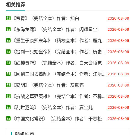
相关推荐
《帝胄》（完结全本）作者：知白
2026-08-09
《东海龙啸》（完结全本）作者：闪耀星尘
2026-08-09
《重生于康熙末年》（精校全本）作者：雁九
2026-08-09
《捡到一只始皇帝》（完结全本）作者：历史系之狼
2026-08-09
《红楼贾府》（完结全本）作者：白天会睡觉
2026-08-09
《回到三国去捣乱》（完结全本）作者：江堰有虞
2026-08-09
《窃明》（完结全本）作者：灰熊猫
2026-08-09
《抗战之草莽英雄》（完结全本）作者：不稳定平衡
2026-08-09
《乱世逐流》（完结全本）作者：嘉宝儿
2026-08-09
《中国文化常识》（完结全本）作者：干春松
2026-08-09
随机推荐