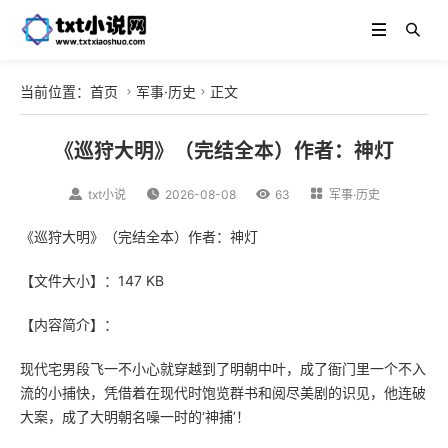
当前位置：
首页
军事·历史
正文


《巡狩大明》（完结全本）作者：神灯

txt小说

2026-08-08

63

军事·历史
《巡狩大明》（完结全本）作者：神灯
【文件大小】：147 KB
【内容简介】：
现代宅男段飞一不小心就穿越到了明朝中叶，成了衙门里一个不入
流的小捕快，凭借着在现代时饱览群书和阅尽美剧的识见，他连破
大案，成了大明朝名噪一时的‘神捕’！