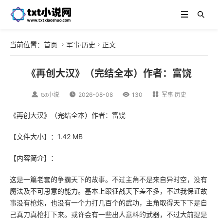
当前位置：
首页
军事·历史
正文


《再创大汉》（完结全本）作者：富饶

txt小说

2026-08-08

130

军事·历史
《再创大汉》（完结全本）作者：富饶
【文件大小】：1.42 MB
【内容简介】：
这是一篇老套的争霸天下的故事。不过主角不是来自异时空，没有
魔法及不可思意的能力。基本上跟征战天下差不多，不过我保证故
事没有枪炮，也没有一个力打几百个的武功，主角取得天下下是自
己真刀真枪打下来。或许会有一些出人意料的武器，不过大前提是