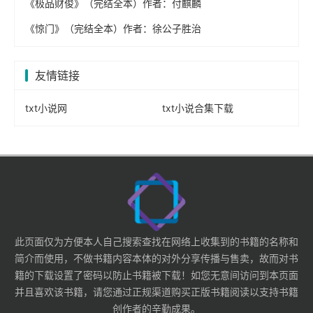
《极品财俊》（完结全本）作者：付麒麟
《惊门》（完结全本）作者：徐公子胜治
友情链接
txt小说网
txt小说合集下载
此页面仅为方便本人自己搜索查找在网络上收集到的书籍的名称和
简介而使用，不做书籍内容本体的对外分享传播与售卖，故而对书
籍的下载设置了密码以防止书籍被下载！如您无意间访问到本页面
并且喜欢该书籍，请您通过正规渠道购买正版书籍阅读以支持书籍
创作者的辛勤成果。